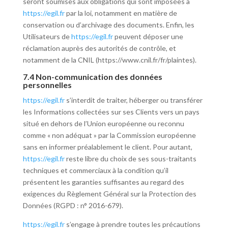
seront soumises aux obligations qui sont imposées à
https://egil.fr
par la loi, notamment en matière de
conservation ou d’archivage des documents. Enfin, les
Utilisateurs de
https://egil.fr
peuvent déposer une
réclamation auprès des autorités de contrôle, et
notamment de la CNIL (https://www.cnil.fr/fr/plaintes).
7.4 Non-communication des données
personnelles
https://egil.fr
s’interdit de traiter, héberger ou transférer
les Informations collectées sur ses Clients vers un pays
situé en dehors de l’Union européenne ou reconnu
comme « non adéquat » par la Commission européenne
sans en informer préalablement le client. Pour autant,
https://egil.fr
reste libre du choix de ses sous-traitants
techniques et commerciaux à la condition qu’il
présentent les garanties suffisantes au regard des
exigences du Règlement Général sur la Protection des
Données (RGPD : n° 2016-679).
https://egil.fr
s’engage à prendre toutes les précautions