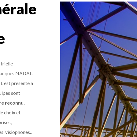
nérale
e
trielle
 Jacques NADAL.
IL est présente à
uipes sont
ire reconnu
,
e choix et
prises,
ues, visiophones…