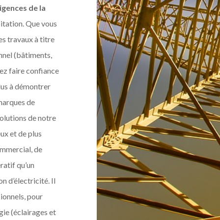
igences de la
bitation. Que vous
es travaux à titre
nnel (bâtiments,
ez faire confiance
lus à démontrer
 marques de
olutions de notre
eux et de plus
commercial, de
ratif qu’un
 d’électricité. Il
ionnels, pour
ie (éclairages et